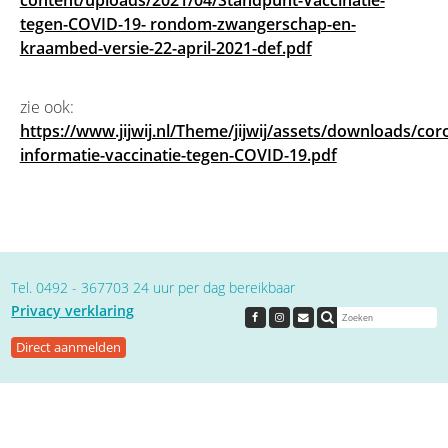
content/uploads/2021/04/Standpunt-Vaccinatie-
tegen-COVID-19- rondom-zwangerschap-en-
kraambed-versie-22-april-2021-def.pdf
zie ook:
https://www.jijwij.nl/Theme/jijwij/assets/downloads/cor
informatie-vaccinatie-tegen-COVID-19.pdf
Tel. 0492 - 367703 24 uur per dag bereikbaar
Privacy verklaring
Direct aanmelden