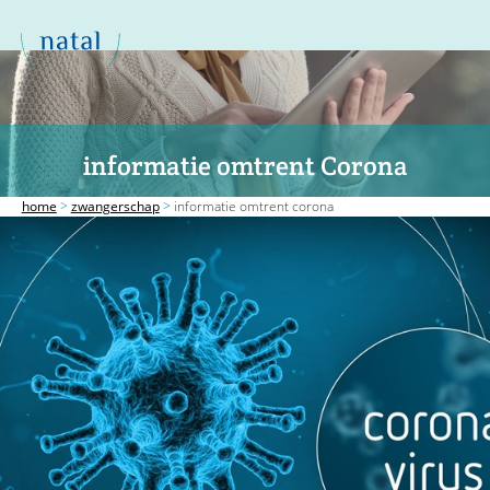
informatie omtrent Corona
home
>
zwangerschap
>
informatie omtrent corona