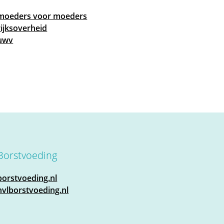
moeders voor moeders
rijksoverheid
uwv
Borstvoeding
borstvoeding.nl
nvlborstvoeding.nl