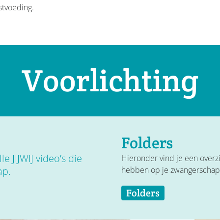
stvoeding.
Voorlichting
Folders
e JIJWIJ video’s die
Hieronder vind je een overzic
ap.
hebben op je zwangerschap
Folders