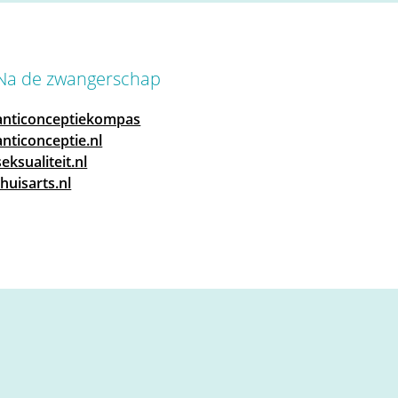
Na de zwangerschap
anticonceptiekompas
anticonceptie.nl
seksualiteit.nl
thuisarts.nl