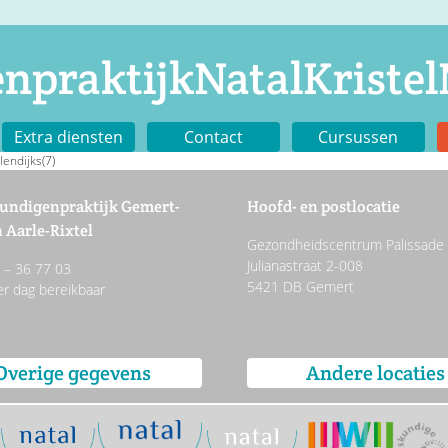
npraktijkNatalKristel
Extra diensten
Contact
Cursussen
lendijks(7)
undigenpraktijk Gemert-
Hoofd- en postlocatie
 Aarle-Rixtel
Gezondheidscentrum Palissade
Julianastraat 2-008
2 – 36 77 03
5421 DB Gemert
er dag bereikbaar
Overige gegevens
Andere locaties