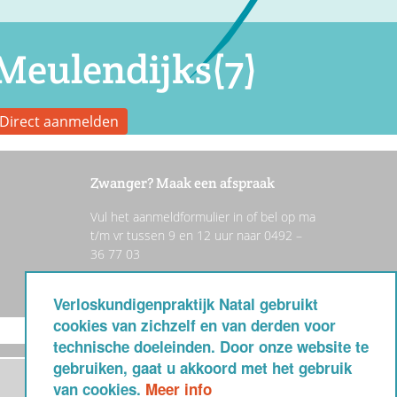
Meulendijks(7)
Direct aanmelden
Zwanger? Maak een afspraak
Vul het aanmeldformulier in of bel op ma
t/m vr tussen 9 en 12 uur naar 0492 –
36 77 03
Privacy verklaring
Verloskundigenpraktijk Natal gebruikt
cookies van zichzelf en van derden voor
Direct aanmelden
technische doeleinden. Door onze website te
gebruiken, gaat u akkoord met het gebruik
van cookies.
Meer info