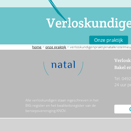
Verloskundige
Onze praktijk
home
>
onze praktijk
>
verloskundigenpraktijknatalkristelmeu
Verlosk
Bakel en
Tel. 049
24 uur p
Alle verloskundigen staan ingeschreven in het
BIG-register en het kwaliteitsregister van de
beroepsvereniging KNOV.