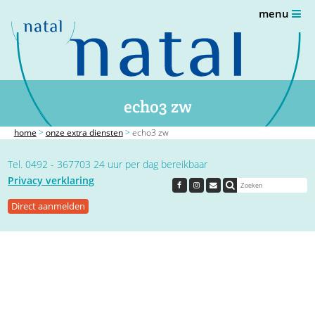
menu
echo3 zw
home
>
onze extra diensten
>
echo3 zw
Tel. 0492 - 367703 24 uur per dag bereikbaar
Privacy verklaring
Direct aanmelden