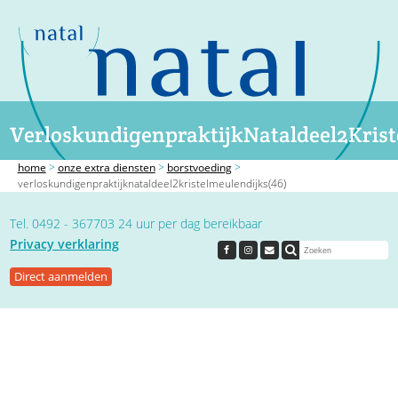
VerloskundigenpraktijkNataldeel2Krist
home
>
onze extra diensten
>
borstvoeding
>
verloskundigenpraktijknataldeel2kristelmeulendijks(46)
Tel. 0492 - 367703 24 uur per dag bereikbaar
Privacy verklaring
Direct aanmelden