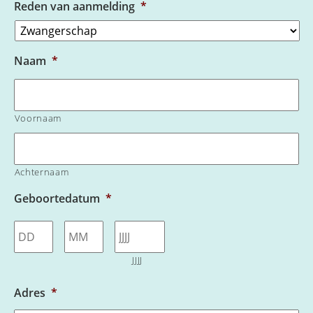
Reden van aanmelding
*
Naam
*
Voornaam
Achternaam
Geboortedatum
*
Dag
Maand
JJJJ
Adres
*