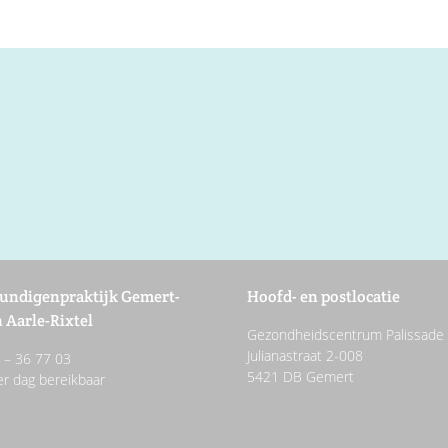
undigenpraktijk Gemert-
Hoofd- en postlocatie
 Aarle-Rixtel
Gezondheidscentrum Palissade
Julianastraat 2-008
2 – 36 77 03
5421 DB Gemert
er dag bereikbaar