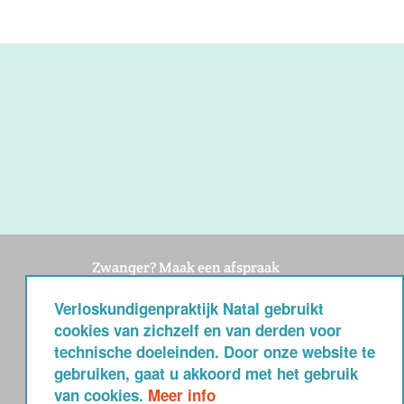
Zwanger? Maak een afspraak
Vul het aanmeldformulier in of bel op ma
Verloskundigenpraktijk Natal gebruikt
t/m vr tussen 9 en 12 uur naar 0492 –
cookies van zichzelf en van derden voor
36 77 03
technische doeleinden. Door onze website te
gebruiken, gaat u akkoord met het gebruik
Privacy verklaring
van cookies.
Meer info