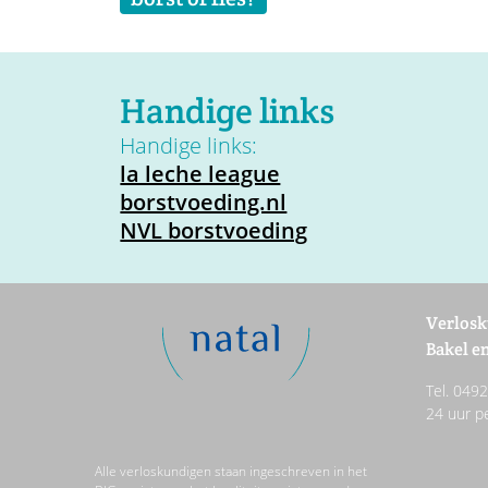
Handige links
Handige links:
la leche league
borstvoeding.nl
NVL borstvoeding
Verlosk
Bakel en
Tel. 049
24 uur p
Alle verloskundigen staan ingeschreven in het