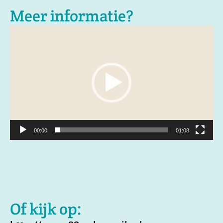
Meer informatie?
Videospeler
00:00
01:08
Of kijk op: